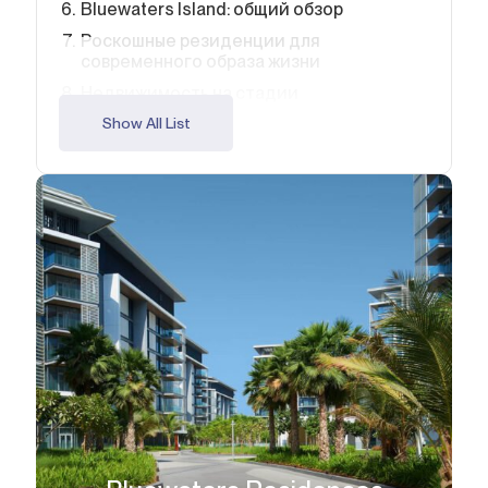
Bluewaters Island: общий обзор
Роскошные резиденции для
современного образа жизни
Недвижимость на стадии
строительства: инвестиции в будущее
Show All List
Образ жизни: гармония отдыха и
роскоши
Инвестиционный потенциал и высокая
доходность
Устойчивое развитие и перспективы
роста
Почему экспаты выбирают Bluewaters
Island
Ваше будущее у воды
FAQ