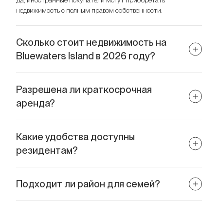
Да, иностранные покупатели могут приобретать
недвижимость с полным правом собственности.
Сколько стоит недвижимость на
Bluewaters Island в 2026 году?
В среднем AED 32 000–43 000 за м², в зависимости от вида,
этажа и типа объекта.
Разрешена ли краткосрочная
аренда?
Да, многие проекты подходят для краткосрочной аренды.
Какие удобства доступны
резидентам?
Бассейны, фитнес-залы, консьерж-сервис, рестораны,
набережные и прямой доступ к пляжу.
Подходит ли район для семей?
Да, благодаря безопасности, прогулочным зонам, паркам и
близости школ и клиник.