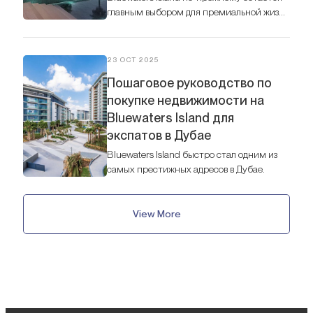
главным выбором для премиальной жизни
в 2026 году. Панорамные виды на море,
инфраструктура мирового класса и
прямой доступ к JBR и Dubai Marina
23 OCT 2025
делают Bluewaters воплощением
Пошаговое руководство по
роскошного образа жизни.
покупке недвижимости на
Bluewaters Island для
экспатов в Дубае
Bluewaters Island быстро стал одним из
самых престижных адресов в Дубае.
View More