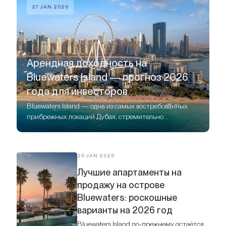
27 JAN 2026
Арендная доходность на
Bluewaters Island — прогноз 2026
года для инвесторов
Bluewaters Island — одна из самых востребованных
прибрежных локаций Дубая, стремительно
получившая статус точки притяжения для инвесторов
премиального сегмента.
26 JAN 2026
Лучшие апартаменты на
продажу на острове
Bluewaters: роскошные
варианты на 2026 год
Bluewaters Island по-прежнему остаётся