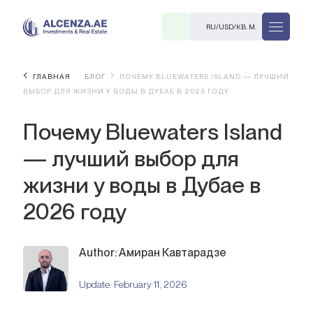
RU
/
USD
/
КВ. М.
ГЛАВНАЯ
БЛОГ
ПОЧЕМУ BLUEWATERS ISLAND — ЛУЧШИЙ
ВЫБОР ДЛЯ ЖИЗНИ У ВОДЫ В ДУБАЕ В 2026 ГОДУ
Почему Bluewaters Island
— лучший выбор для
жизни у воды в Дубае в
R
2026 году
Author: Амиран Кавтарадзе
В. М.
Update:
February 11, 2026